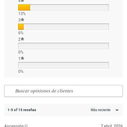
4
13%
3
6%
2
0%
1
0%
1-5 of 15 reseñas
Ascensión U.
7 abril, 2026