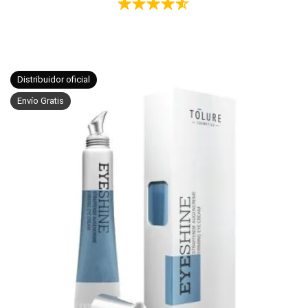
Valorado
con
4.50
de 5
Distribuidor oficial
Envío Gratis