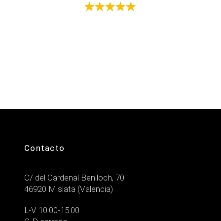
DE
Valorado
PRECIOS:
con
4.97
DESDE
de 5
53.00€
HASTA
89.95€
Contacto
C/ del Cardenal Benlloch, 70
46920 Mislata (Valencia)
L-V 10:00-15:00