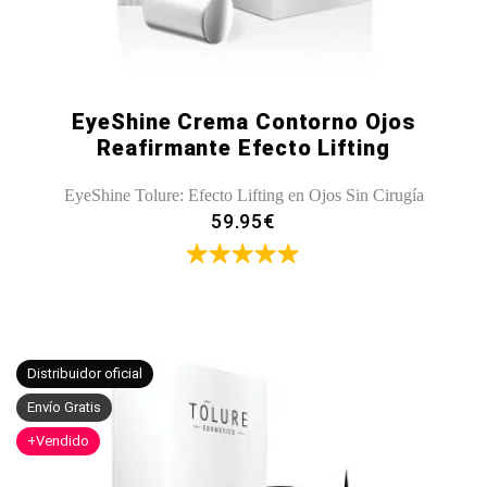
EyeShine Crema Contorno Ojos
Reafirmante Efecto Lifting
EyeShine Tolure: Efecto Lifting en Ojos Sin Cirugía
59.95
€
Valorado
con
5.00
de 5
Distribuidor oficial
Envío Gratis
+Vendido