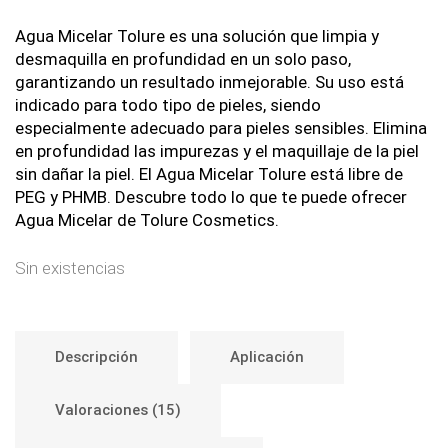
con
4.73
de 5 en
Agua Micelar Tolure es una solución que limpia y
base a
desmaquilla en profundidad en un solo paso,
valoraciones
garantizando un resultado inmejorable. Su uso está
de
indicado para todo tipo de pieles, siendo
clientes
especialmente adecuado para pieles sensibles. Elimina
en profundidad las impurezas y el maquillaje de la piel
sin dañar la piel. El Agua Micelar Tolure está libre de
PEG y PHMB. Descubre todo lo que te puede ofrecer
Agua Micelar de Tolure Cosmetics.
Sin existencias
Descripción
Aplicación
Valoraciones (15)