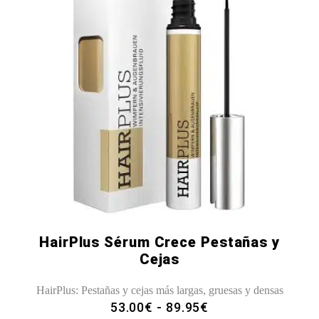
Este
producto
tiene
múltiples
variantes.
Las
opciones
se
pueden
elegir
en
la
HairPlus Sérum Crece Pestañas y
página
Cejas
de
producto
HairPlus: Pestañas y cejas más largas, gruesas y densas
RANGO
53.00
€
-
89.95
€