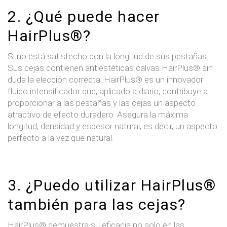
2. ¿Qué puede hacer
HairPlus®?
Si no está satisfecho con la longitud de sus pestañas.
Sus cejas contienen antiestéticas calvas HairPlus® sin
duda la elección correcta. HairPlus® es un innovador
fluido intensificador que, aplicado a diario, contribuye a
proporcionar a las pestañas y las cejas un aspecto
atractivo de efecto duradero. Asegura la máxima
longitud, densidad y espesor natural, es decir, un aspecto
perfecto a la vez que natural.
3. ¿Puedo utilizar HairPlus®
también para las cejas?
HairPlus® demuestra su eficacia no solo en las