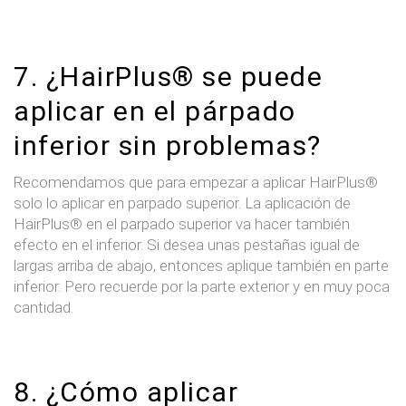
7. ¿HairPlus® se puede
aplicar en el párpado
inferior sin problemas?
Recomendamos que para empezar a aplicar HairPlus®
solo lo aplicar en parpado superior. La aplicación de
HairPlus® en el parpado superior va hacer también
efecto en el inferior. Si desea unas pestañas igual de
largas arriba de abajo, entonces aplique también en parte
inferior. Pero recuerde por la parte exterior y en muy poca
cantidad.
8. ¿Cómo aplicar