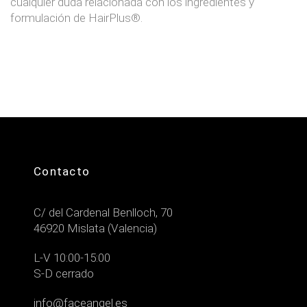
cualquier duda relacionada con los ingredientes y
formulación de HairPlus®.
Contacto
C/ del Cardenal Benlloch, 70
46920 Mislata (Valencia)
L-V 10:00-15:00
S-D cerrado
info@faceangel.es