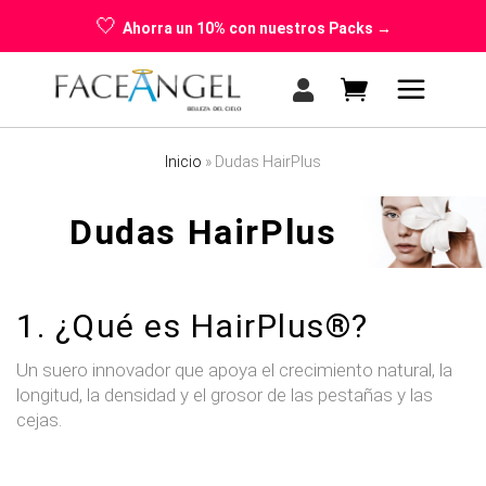
🤍
Ahorra un 10% con nuestros Packs →
Inicio
»
Dudas HairPlus
No products in the cart.
Dudas HairPlus
1. ¿Qué es HairPlus®?
Un suero innovador que apoya el crecimiento natural, la
longitud, la densidad y el grosor de las pestañas y las
cejas.