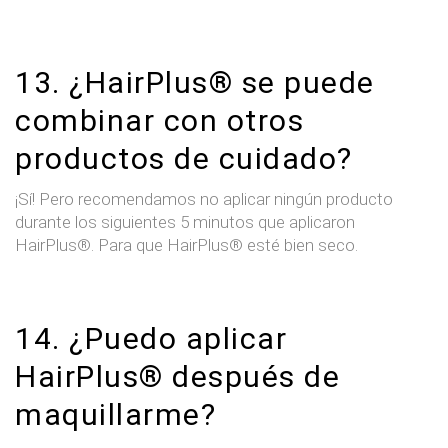
13. ¿HairPlus® se puede
combinar con otros
productos de cuidado?
¡Sí! Pero recomendamos no aplicar ningún producto
durante los siguientes 5 minutos que aplicaron
HairPlus®. Para que HairPlus® esté bien seco.
14. ¿Puedo aplicar
HairPlus® después de
maquillarme?