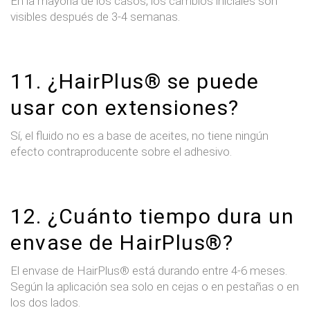
En la mayoría de los casos, los cambios iniciales son
visibles después de 3-4 semanas.
11. ¿HairPlus® se puede
usar con extensiones?
Sí, el fluido no es a base de aceites, no tiene ningún
efecto contraproducente sobre el adhesivo.
12. ¿Cuánto tiempo dura un
envase de HairPlus®?
El envase de HairPlus® está durando entre 4-6 meses.
Según la aplicación sea solo en cejas o en pestañas o en
los dos lados.