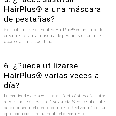
HairPlus® a una máscara
de pestañas?
Son totalmente diferentes HairPlus® es un fluido de
crecimiento y una máscara de pestañas es un tinte
ocasional para la pestaña.
6. ¿Puede utilizarse
HairPlus® varias veces al
día?
La cantidad exacta es igual al efecto óptimo. Nuestra
recomendación es solo 1 vez al día. Siendo suficiente
para conseguir el efecto completo. Realizar más de una
aplicación diaria no aumenta el crecimiento.