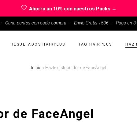
🤍
Ahorra un 10% con nuestros Packs →
·
Gana puntos con cada compra
·
Envío Gratis +50€
·
Paga en 3 
RESULTADOS HAIRPLUS
FAQ HAIRPLUS
HAZT
Inicio
»
Hazte distribuidor de FaceAngel
dor de FaceAngel