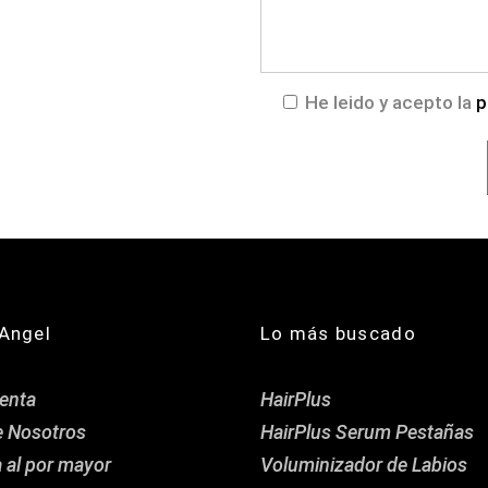
He leido y acepto la
p
Angel
Lo más buscado
enta
HairPlus
e Nosotros
HairPlus Serum Pestañas
 al por mayor
Voluminizador de Labios