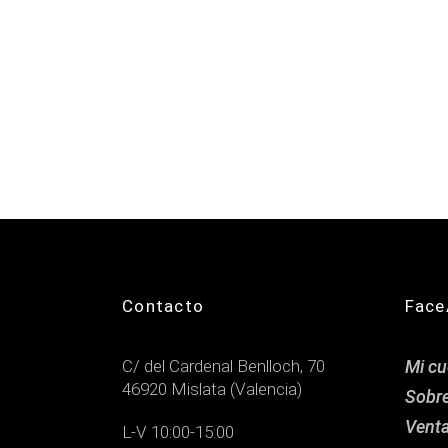
Contacto
Face
C/ del Cardenal Benlloch, 70
Mi cu
46920 Mislata (Valencia)
Sobr
Venta
L-V 10:00-15:00