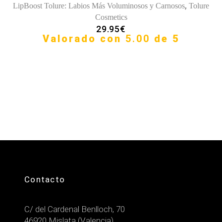
,
LipBoost Tolure: Labios Más Voluminosos y Carnosos
Tolure
Cosmetics
29.95
€
Valorado con
5.00
de 5
Contacto
C/ del Cardenal Benlloch, 70
46920 Mislata (Valencia)