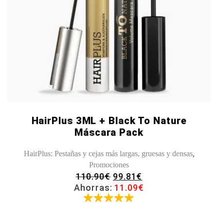
HairPlus 3ML + Black To Nature
Máscara Pack
,
HairPlus: Pestañas y cejas más largas, gruesas y densas
Promociones
EL
EL
110.90
€
99.81
€
PRECIO
PRECIO
Ahorras:
11.09
€
ORIGINAL
ACTUAL
Valorado
ERA:
ES:
con
5.00
110.90€.
99.81€.
de 5