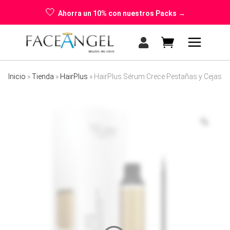
🤍
Ahorra un 10% con nuestros Packs →
Inicio
»
Tienda
»
HairPlus
»
HairPlus Sérum Crece Pestañas y Cejas
No products in the cart.