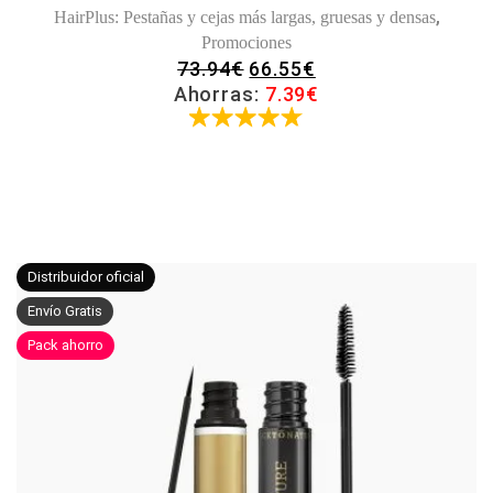
,
HairPlus: Pestañas y cejas más largas, gruesas y densas
Promociones
EL
EL
73.94
€
66.55
€
PRECIO
PRECIO
Ahorras:
7.39
€
ORIGINAL
ACTUAL
Valorado
ERA:
ES:
con
4.67
73.94€.
66.55€.
de 5
Distribuidor oficial
Envío Gratis
Pack ahorro