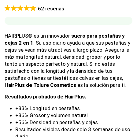
DE
Valorado
62
PRECIOS:
62
reseñas
con
4.97
DESDE
de 5 en
53.00€
base a
HASTA
valoraciones
89.95€
HAIRPLUS® es un innovador
suero para pestañas y
de
cejas 2 en 1
. Su uso diario ayuda a que sus pestañas y
clientes
cejas se vean más atractivas a largo plazo. Asegura la
máxima longitud natural, densidad, grosor y por lo
tanto un aspecto perfecto y natural. Si no estás
satisfecho con la longitud y la densidad de tus
pestañas o tienes antiestéticas calvas en las cejas,
HairPlus de Tolure Cosmetics
es la solución para ti.
Resultados probados de HairPlus:
+83% Longitud en pestañas.
+86% Grosor y volumen natural.
+56% Densidad en pestañas y cejas.
Resultados visibles desde solo 3 semanas de uso
diario.