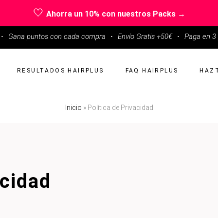
🤍
Ahorra un 10% con nuestros Packs →
·
Gana puntos con cada compra
·
Envío Gratis +50€
·
Paga en 3 
RESULTADOS HAIRPLUS
FAQ HAIRPLUS
HAZT
Inicio
»
Política de Privacidad
acidad