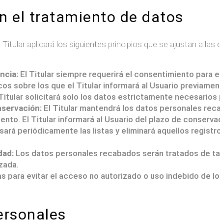
en el tratamiento de datos
 Titular aplicará los siguientes principios que se ajustan a l
encia:
El Titular siempre requerirá el consentimiento para 
cos sobre los que el Titular informará al Usuario previame
Titular solicitará solo los datos estrictamente necesarios pa
nservación:
El Titular mantendrá los datos personales re
miento. El Titular informará al Usuario del plazo de conserv
isará periódicamente las listas y eliminará aquellos regist
dad:
Los datos personales recabados serán tratados de ta
zada.
s para evitar el acceso no autorizado o uso indebido de l
ersonales