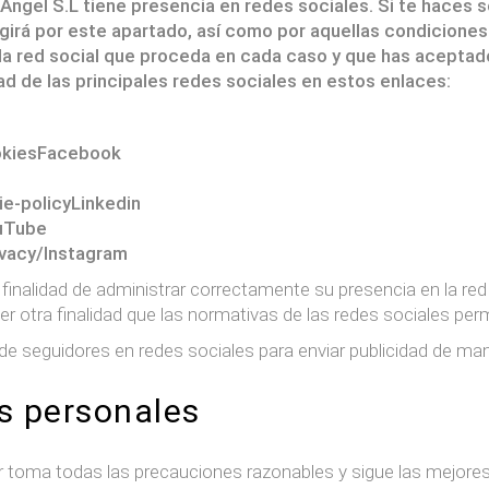
Angel S.L tiene presencia en redes sociales. Si te haces se
irá por este apartado, así como por aquellas condiciones 
a red social que proceda en cada caso y que has aceptad
ad de las principales redes sociales en estos enlaces:
okiesFacebook
ie-policyLinkedin
uTube
ivacy/Instagram
a finalidad de administrar correctamente su presencia en la red
r otra finalidad que las normativas de las redes sociales perm
es de seguidores en redes sociales para enviar publicidad de man
s personales
r toma todas las precauciones razonables y sigue las mejores p