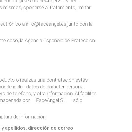
uede dirigirse a FaceAngel S.L y pedir
os mismos, oponerse al tratamiento, limitar
electrónico a info@faceangel.es junto con la
 este caso, la Agencia Española de Protección
roducto o realizas una contratación estás
puede incluir datos de carácter personal
o de teléfono, y otra información. Al facilitar
 almacenada por — FaceAngel S.L — sólo
captura de información:
 y apellidos, dirección de correo