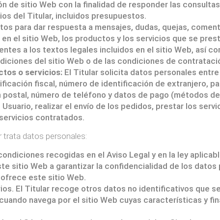
n de sitio Web con la finalidad de responder las consultas
os del Titular, incluidos presupuestos.
atos para dar respuesta a mensajes, dudas, quejas, comen
a en el sitio Web, los productos y los servicios que se pres
ntes a los textos legales incluidos en el sitio Web, así c
ndiciones del sitio Web o de las condiciones de contrataci
tos o servicios:
El Titular solicita datos personales entr
icación fiscal, número de identificación de extranjero, p
n postal, número de teléfono y datos de pago (métodos de 
suario, realizar el envío de los pedidos, prestar los servic
 servicios contratados.
ar trata datos personales:
ondiciones recogidas en el Aviso Legal y en la ley aplicabl
te sitio Web a garantizar la confidencialidad de los dato
 ofrece este sitio Web.
rios. El Titular recoge otros datos no identificativos que
uando navega por el sitio Web cuyas características y fina