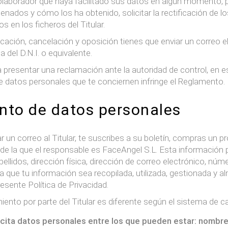
 colaborador que haya facilitado sus datos en algún momento, p
nados y cómo los ha obtenido, solicitar la rectificación de l
s en los ficheros del Titular.
ficación, cancelación y oposición tienes que enviar un correo 
del D.N.I. o equivalente.
y a presentar una reclamación ante la autoridad de control, en
e datos personales que te conciernen infringe el Reglamento.
ento de datos personales
un correo al Titular, te suscribes a su boletín, compras un p
 de la que el responsable es FaceAngel S.L. Esta información 
lidos, dirección física, dirección de correo electrónico, númer
a que tu información sea recopilada, utilizada, gestionada y
esente Política de Privacidad.
miento por parte del Titular es diferente según el sistema de 
licita datos personales entre los que pueden estar: nombre