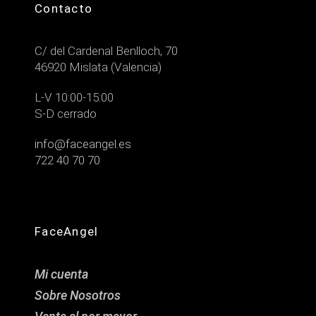
Contacto
C/ del Cardenal Benlloch, 70
46920 Mislata (Valencia)
L-V 10:00-15:00
S-D cerrado
info@faceangel.es
722 40 70 70
FaceAngel
Mi cuenta
Sobre Nosotros