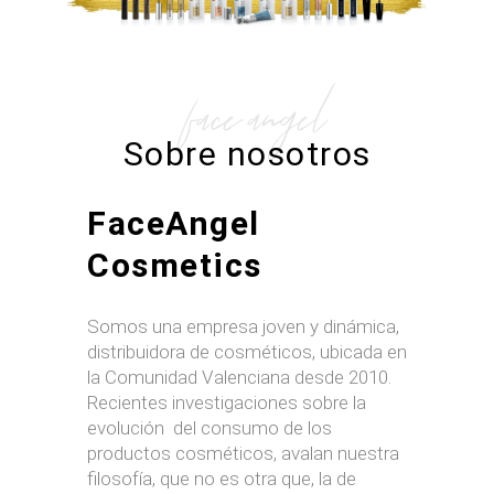
face angel
Sobre nosotros
FaceAngel
Cosmetics
Somos una empresa joven y dinámica,
distribuidora de cosméticos, ubicada en
la Comunidad Valenciana desde 2010.
Recientes investigaciones sobre la
evolución del consumo de los
productos cosméticos, avalan nuestra
filosofía, que no es otra que, la de