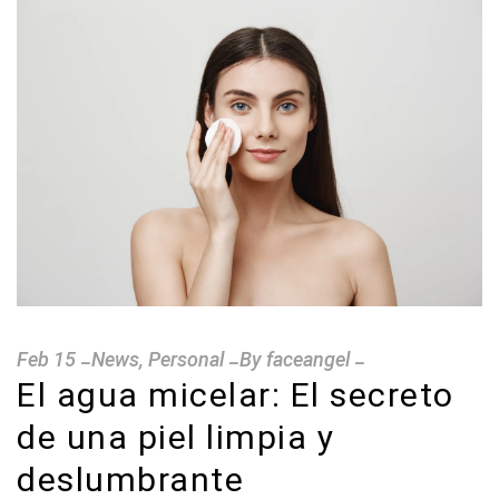
Feb
15
News
,
Personal
By
faceangel
El agua micelar: El secreto
de una piel limpia y
deslumbrante